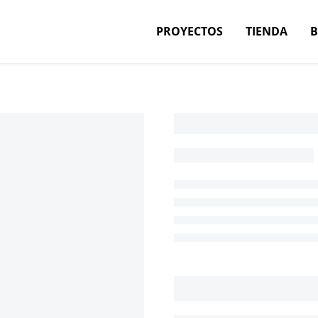
PROYECTOS
TIENDA
30,00
€
✍️ Hecho a mano
🌎 Materiales: Papel de 260gr.
📐 Dimensiones:
Alto: 30 centímetros
Ancho: 40 centímetros